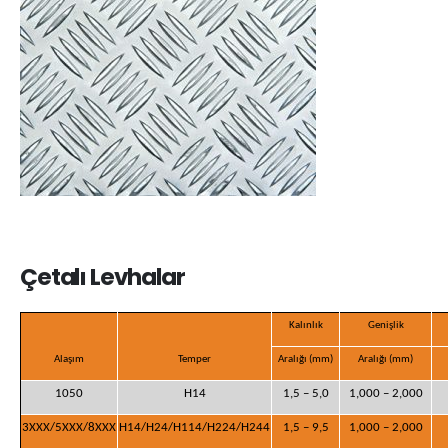
Çetalı Levhalar
Kalınlık
Genişlik
Alaşım
Temper
Aralığı (mm)
Aralığı (mm)
1050
H14
1,5 – 5,0
1,000 – 2,000
3XXX/5XXX/8XXX
H14/H24/H114/H224/H244
1,5 – 9,5
1,000 – 2,000